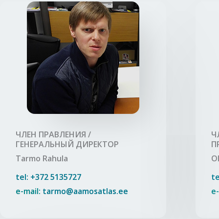
ЧЛЕН ПРАВЛЕНИЯ /
Ч
ГЕНЕРАЛЬНЫЙ ДИРЕКТОР
П
Tarmo Rahula
O
tel: +372 5135727
te
e-mail:
tarmo@aamosatlas.ee
e-