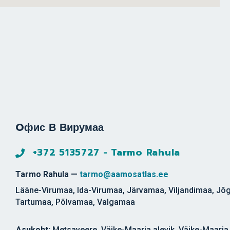
Oфис В Вирумаа
+372 5135727 - Tarmo Rahula
Tarmo Rahula —
tarmo@aamosatlas.ee
Lääne-Virumaa, Ida-Virumaa, Järvamaa, Viljandimaa, J
Tartumaa, Põlvamaa, Valgamaa
Asukoht:
Metsaveere, Väike-Maarja alevik, Väike-Maarja 