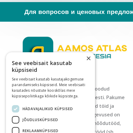
Для вопросов и ценовых предлож
×
See veebisait kasutab
küpsiseid
See veebisait kasutab kasutajakogemuse
parandamiseks küpsiseid. Meie veebisaiti
Aamos Atlas OÜ on erakapitalil loodud
kasutades nõustute kooskõlas meie
küpsisepoliitikaga kõikide küpsistega.
ettevõte ja teostame töid üle Eesti. Pakume
kõiki põhilisi geodeesiaga seotud töid ja
HÄDAVAJALIKUD KÜPSISED
teenuseid, mille raames põhitegevused on
JÕUDLUSKÜPSISED
geodeetilised alusplaanid, maamõõdutööd,
REKLAAMKÜPSISED
ehitusgeodeetilised mõõdistustööd (sh