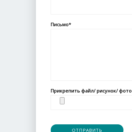
Письмо*
Прикрепить файл/ рисунок/ фото