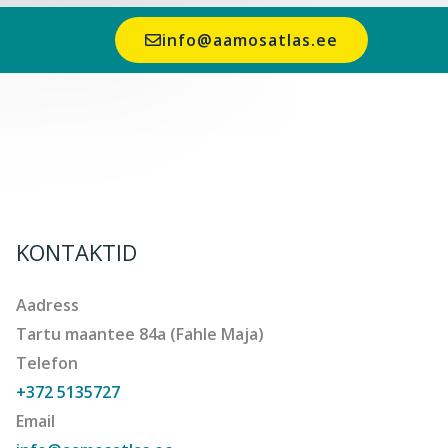
info@aamosatlas.ee
KONTAKTID
Aadress
Tartu maantee 84a (Fahle Maja)
Telefon
+372 5135727
Email