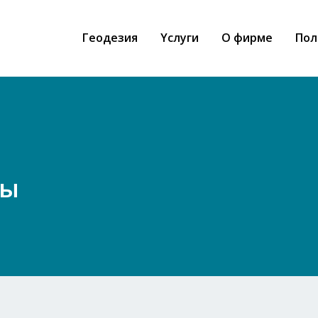
Геодезия
Yслуги
О фирме
Пол
ты