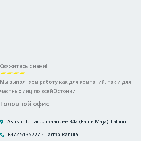
Свяжитесь с нами!
Мы выполняем работу как для компаний, так и для
частных лиц по всей Эстонии.
Головной офис
Asukoht: Tartu maantee 84a (Fahle Maja) Tallinn
+372 5135727 - Tarmo Rahula