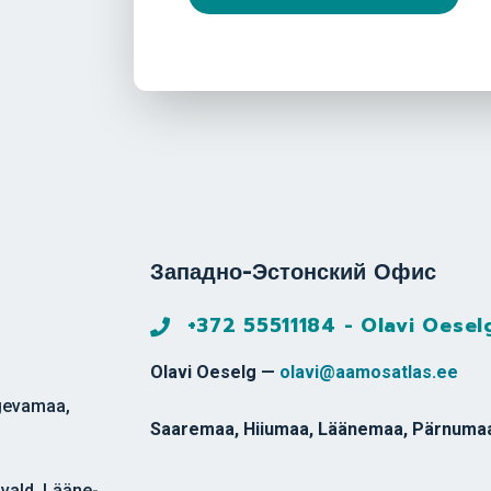
Западно-Эстонский Офис
+372 55511184 - Olavi Oesel
Olavi Oeselg —
olavi@aamosatlas.ee
õgevamaa,
Saaremaa, Hiiumaa, Läänemaa, Pärnuma
vald, Lääne-