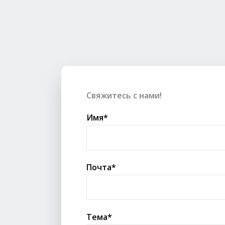
Свяжитесь с нами!
Имя*
Почта*
Тема*