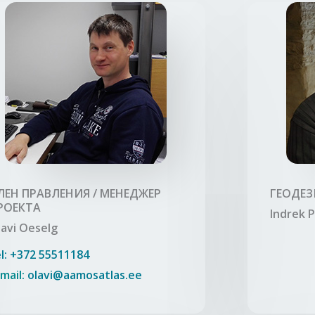
ЛЕН ПРАВЛЕНИЯ / МЕНЕДЖЕР
ГЕОДЕЗ
РОЕКТА
Indrek 
lavi Oeselg
l: +372 55511184
mail:
olavi@aamosatlas.ee