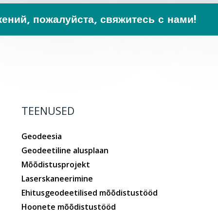
ений, пожалуйста, свяжитесь с нами!
TEENUSED
Geodeesia
Geodeetiline alusplaan
Mõõdistusprojekt
Laserskaneerimine
Ehitusgeodeetilised mõõdistustööd
Hoonete mõõdistustööd