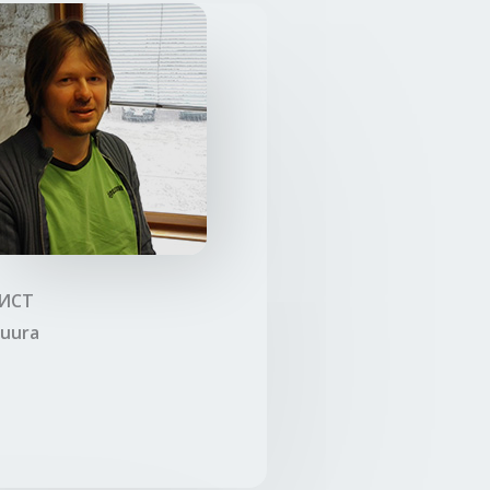
ИСТ
Puura