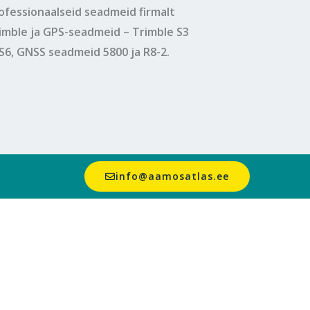
ofessionaalseid seadmeid firmalt
imble ja GPS-seadmeid – Trimble S3
 S6, GNSS seadmeid 5800 ja R8-2.
info@aamosatlas.ee