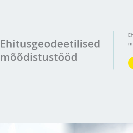
E
Ehitusgeodeetilised
m
mõõdistustööd