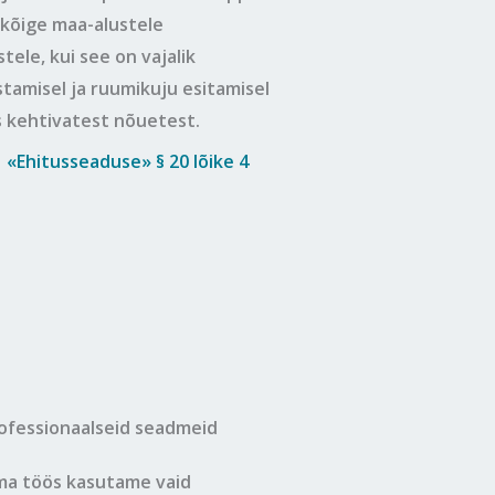
lkõige maa-alustele
le, kui see on vajalik
tamisel ja ruumikuju esitamisel
s kehtivatest nõuetest.
d
«Ehitusseaduse» § 20 lõike 4
ofessionaalseid seadmeid
a töös kasutame vaid