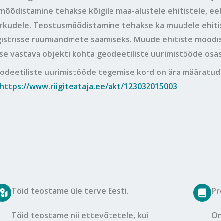
õõdistamine tehakse kõigile maa-alustele ehitistele, ee
kudele. Teostusmõõdistamine tehakse ka muudele ehitiste
gistrisse ruumiandmete saamiseks. Muude ehitiste mõõdis
se vastava objekti kohta geodeetiliste uurimistööde osa
odeetiliste uurimistööde tegemise kord on ära määratu
https://www.riigiteataja.ee/akt/123032015003
Töid teostame üle terve Eesti.
Pr
Töid teostame nii ettevõtetele, kui
Om