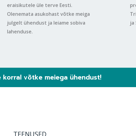
eraisikutele üle terve Eesti.
pr
Olenemata asukohast võtke meiga
Tr
julgelt ühendust ja leiame sobiva
ja
lahenduse.
e korral võtke meiega ühendust!
TEENUSED