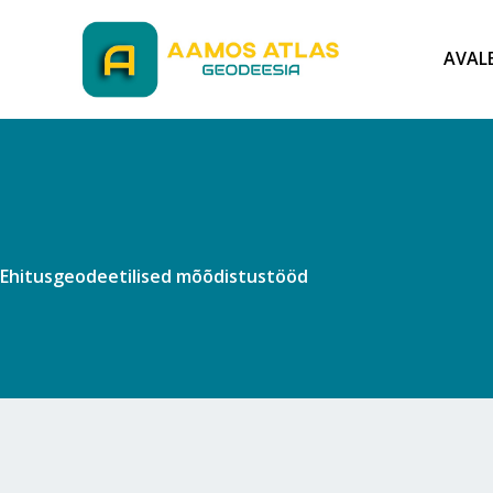
Skip
to
AVAL
content
Ehitusgeodeetilised mõõdistustööd