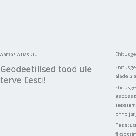
Ehitusge
Aamos Atlas OÜ
Geodeetilised tööd üle
Ehitusge
alade pl
terve Eesti!
Ehitusge
geodeeti
teostami
enne jär
Teostusm
fikseeri