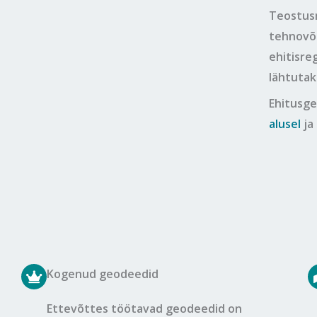
Teostusm
tehnovõr
ehitisre
lähtutak
Ehitusge
alusel
ja
Kogenud geodeedid
Ettevõttes töötavad geodeedid on