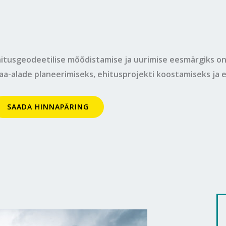
hitusgeodeetilise mõõdistamise ja uurimise eesmärgiks on
aa-alade planeerimiseks, ehitusprojekti koostamiseks ja 
SAADA HINNAPÄRING