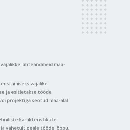
 vajalikke lähteandmeid maa-
teostamiseks vajalike
se ja esitletakse tööde
või projektiga seotud maa-alal
hniliste karakteristikute
ja vahetult peale tööde lõppu.