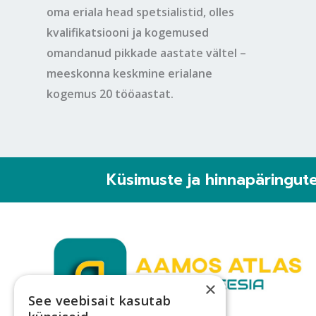
oma eriala head spetsialistid, olles
kvalifikatsiooni ja kogemused
omandanud pikkade aastate vältel –
meeskonna keskmine erialane
kogemus 20 tööaastat.
Küsimuste ja hinnapäringut
×
See veebisait kasutab