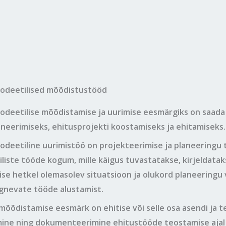
odeetilised mõõdistustööd
odeetilise mõõdistamise ja uurimise eesmärgiks on saada
aneerimiseks, ehitusprojekti koostamiseks ja ehitamiseks.
odeetiline uurimistöö on projekteerimise ja planeeringu 
liste tööde kogum, mille käigus tuvastatakse, kirjeldatak
se hetkel olemasolev situatsioon ja olukord planeeringu 
gnevate tööde alustamist.
õõdistamise eesmärk on ehitise või selle osa asendi ja te
mine ning dokumenteerimine ehitustööde teostamise ajal 