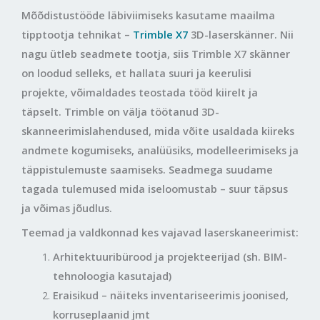
Mõõdistustööde läbiviimiseks kasutame maailma
tipptootja tehnikat –
Trimble X7
3D-laserskänner. Nii
nagu ütleb seadmete tootja, siis Trimble X7 skänner
on loodud selleks, et hallata suuri ja keerulisi
projekte, võimaldades teostada tööd kiirelt ja
täpselt. Trimble on välja töötanud 3D-
skanneerimislahendused, mida võite usaldada kiireks
andmete kogumiseks, analüüsiks, modelleerimiseks ja
täppistulemuste saamiseks. Seadmega suudame
tagada tulemused mida iseloomustab – suur täpsus
ja võimas jõudlus.
Teemad ja valdkonnad kes vajavad laserskaneerimist:
Arhitektuuribürood ja projekteerijad (sh. BIM-
tehnoloogia kasutajad)
Eraisikud – näiteks inventariseerimis joonised,
korruseplaanid jmt