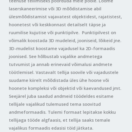
teenuse tellimiseks pöörduda meie poole. Loome
laserskaneerimise või 3D mõõdistamise abil
ülesmõõdistamist vajavatest objektidest, rajatistest,
hoonetest või keskkonnast detailselt täpse ja
ruumilise kujutise või punktipilve. Punktipilvest on
võimalik koostada 3D mudeleid, jooniseid, lõikeid jne.
3D-mudelist koostame vajadusel ka 2D-formaadis
joonised. See hõlbustab vajalike andmetega
tutvumist ja annab erinevaid võimalusi andmete
töötlemisel. Vastavalt tellija soovile või vajadustele
suudame kiirelt mõõdistada üles ühe hoone või
hoonete kompleksi või objektid või kaevandused jmt.
Seejärel juba saadud andmeid töödeldes esitame
tellijale vajalikud tulemused tema soovitud
andmeformaadis. Tulemi formaat lepitakse kokku
tellijaga tööde algfaasis, et tellija saaks temale
vajalikus formaadis edasisi töid jätkata.