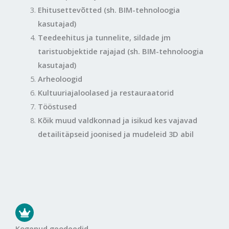
Ehitusettevõtted (sh. BIM-tehnoloogia
kasutajad)
Teedeehitus ja tunnelite, sildade jm
taristuobjektide rajajad (sh. BIM-tehnoloogia
kasutajad)
Arheoloogid
Kultuuriajaloolased ja restauraatorid
Tööstused
Kõik muud valdkonnad ja isikud kes vajavad
detailitäpseid joonised ja mudeleid 3D abil
Kogenud geodeedid