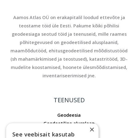
Aamos Atlas OÜ on erakapitalil loodud ettevõte ja
teostame töid üle Eesti. Pakume kõiki põhilisi
geodeesiaga seotud töid ja teenuseid, mille raames
põhitegevused on geodeetilised alusplaanid,
maamõõdutööd, ehitusgeodeetilised mõõdistustööd
(sh mahamärkimised ja teostused), katastritööd, 3D-
mudelite koostamised, hoonete ülesmõõdistamised,
inventariseerimised jne.
TEENUSED
Geodeesia
Geodeetiline alusplaan
×
Mõõdistusprojekt
See veebisait kasutab