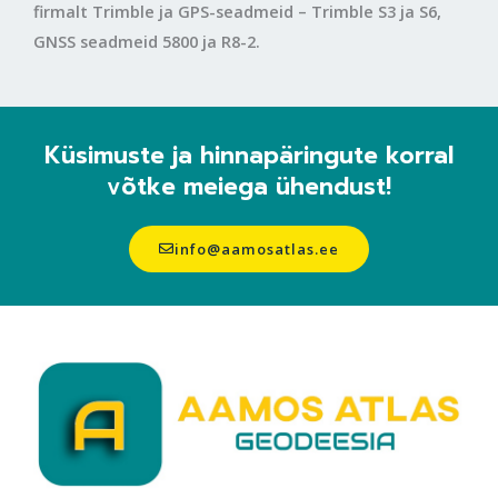
firmalt Trimble ja GPS-seadmeid – Trimble S3 ja S6,
GNSS seadmeid 5800 ja R8-2.
Küsimuste ja hinnapäringute korral
võtke meiega ühendust!
info@aamosatlas.ee