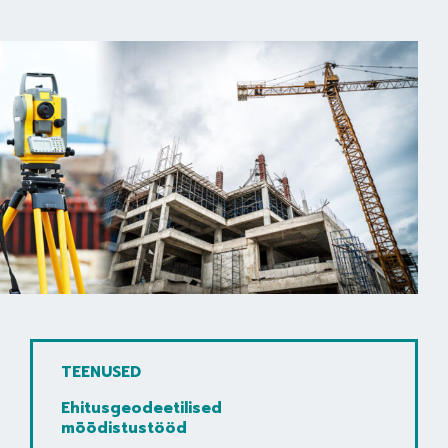
TEENUSED
Ehitusgeodeetilised
mõõdistustööd