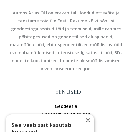
Aamos Atlas OÜ on erakapitalil loodud ettevõte ja
teostame töid üle Eesti. Pakume kõiki põhilisi
geodeesiaga seotud töid ja teenuseid, mille raames
põhitegevused on geodeetilised alusplaanid,
maamõõdutööd, ehitusgeodeetilised mõõdistustööd
(sh mahamärkimised ja teostused), katastritööd, 3D-
mudelite koostamised, hoonete ülesmõõdistamised,
inventariseerimised jne.
TEENUSED
Geodeesia
Geodeetiline alusplaan
×
Mõõdistusprojekt
See veebisait kasutab
Laserskaneerimine
küpsiseid