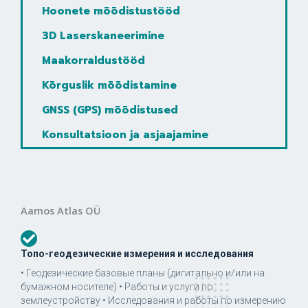
Hoonete mõõdistustööd
3D Laserskaneerimine
Maakorraldustööd
Kõrguslik mõõdistamine
GNSS (GPS) mõõdistused
Konsultatsioon ja asjaajamine
Aamos Atlas OÜ
Топо-геодезические измерения и исследования
• Геодезические базовые планы (дигитально и/или на
бумажном носителе) • Работы и услуги по
землеустройству • Исследования и работы по измерению